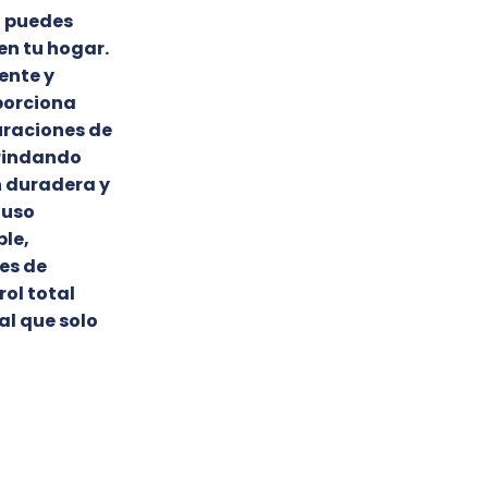
, puedes
en tu hogar.
ente y
porciona
guraciones de
brindando
n duradera y
 uso
ble,
des de
rol total
al que solo