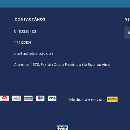
CONTACTÁNOS
NE
541123254031
1177122134
contacto@errede.com
Arenales 4370, Florida Oeste, Provincia de Buenos Aires
Medios de envío