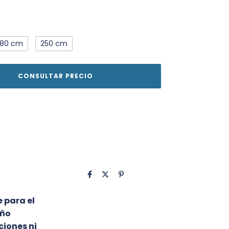
180 cm
250 cm
 para el
eño
ciones ni