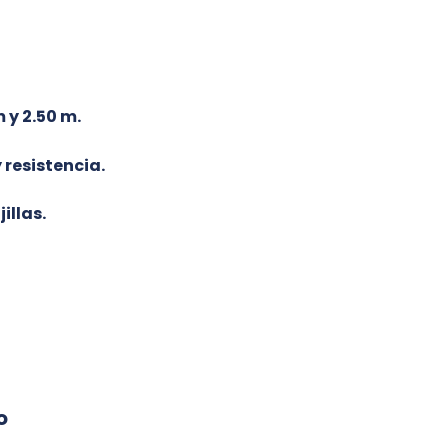
 y 2.50 m.
 resistencia.
illas.
o