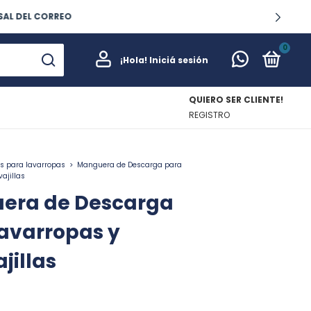
0
¡Hola!
Iniciá sesión
QUIERO SER CLIENTE!
REGISTRO
s para lavarropas
>
Manguera de Descarga para
ajillas
era de Descarga
avarropas y
jillas