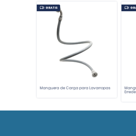
GRATIS
GR
Manguera de Carga para Lavarropas
Mangu
Errede