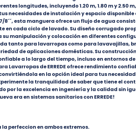
rentes longitudes, incluyendo 1.20 m, 1.80 m y 2.50 m
 tus necesidades de instalación y espacio disponible 
/8´´, esta manguera ofrece un flujo de agua consist
te en cada ciclo de lavado. Su diseño corrugado pro
lita su manipulación y colocación en diferentes confi
da tanto para lavarropas como para lavavajillas, 
ariedad de aplicaciones domésticas. Su construcció
nfiable a lo largo del tiempo, incluso en entornos de
ara Lavarropas de ERREDE ofrece rendimiento confia
 convirtiéndola en la opción ideal para tus necesida
xperimente la tranquilidad de saber que tiene el cont
 por la excelencia en ingeniería y la calidad sin igu
ueva era en sistemas sanitarios con ERREDE!
 la perfeccion en ambos extremos.